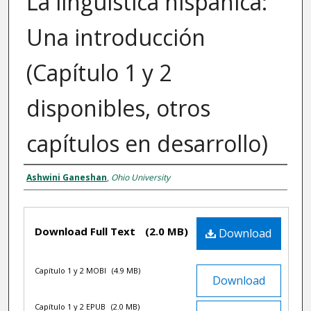
La lingüística hispánica:
Una introducción
(Capítulo 1 y 2
disponibles, otros
capítulos en desarrollo)
Ashwini Ganeshan
,
Ohio University
Authors
Files
Download Full Text
(2.0 MB)
Download
Capítulo 1 y 2 MOBI
(4.9 MB)
Download
Capítulo 1 y 2 EPUB
(2.0 MB)